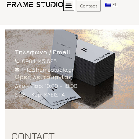
EL
Contact
Τηλέφωνο / Email
6984 145 626
info@framestudio.gr
Ώρες λειτουργίας
Δευ - Παρ: 10:00 - 18:00
Σαβ - Κυρ: ΚΛΕΙΣΤΑ
CONTACT