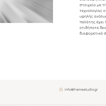
στοιχεία με τ
τεχνολογίας ο
υψηλής ανάλυσ
πελάτης έχει
οτιδήποτε δεν
διαφορετικά 
φτάσει στο στ
μειώνοντας τα
χρόνο και κόσ
έτσι είναι βέβ
αισθητικό και
έργου. Πιο αν
αφορούν :
ΑΡΧΙΤΕΚΤ
εσωτερικ
info@framestudio.gr
ΜΟΝΤΕΛΟ
H μοντελοποί
απεικόνιση τ