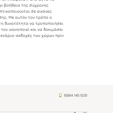
ην βοήθεια της σύχρονης
πτικοποιούνται σε εικόνες
ης. Με αυτόν τον τρόπο ο
 τη δυνατότητα να τροποποιήσει
 τον ικανοποιεί και να δοκιμάσει
σενάρια-εκδοχές των χώρων πρίν
άδιο της κατασκευής,
 λάθη και συνεπώς τον τελικό
τος της κατασκευής. Ο πελάτης
αιος σχετικά με το τελικό
 εργονομικό αποτέλεσμα του
αλυτικά, οι υπηρεσίες μας
ΟΝΙΚΗ ΣΥΝΘΕΣΗ: (μελέτη
ού και εξωτερικού χώρου)
6984 145 626
ΠΟΙΗΣΗ:
ηση αφορά στην τρισδιάστατη
ου χώρου-έργου σε ψηφιακό